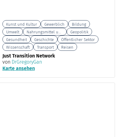
Kunst und Kultur
Gewerblich
Bildung
Umwelt
Nahrungsmittel und Landwirtschaft
Geopolitik
Gesundheit
Geschichte
Öffentlicher Sektor
Wissenschaft
Transport
Reisen
Just Transition Network
von
DrGregoryGan
Karte ansehen