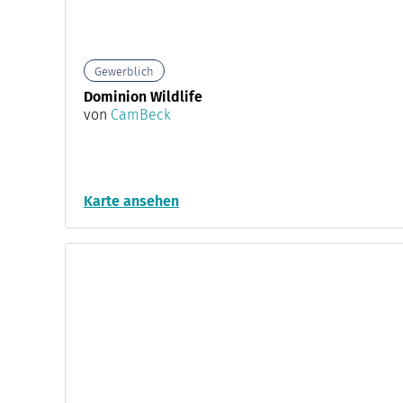
Gewerblich
Dominion Wildlife
von
CamBeck
Karte ansehen