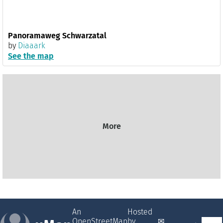
Panoramaweg Schwarzatal
by
Diaaark
See the map
More
An
Hosted
OpenStreetMap
by