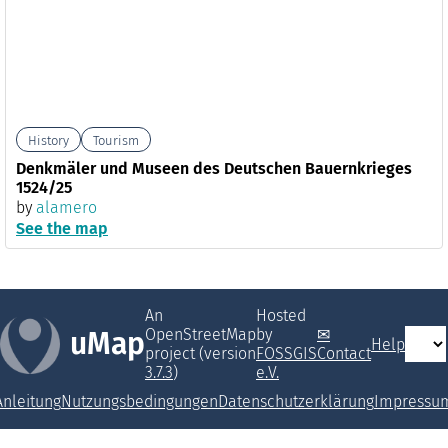
History
Tourism
Denkmäler und Museen des Deutschen Bauernkrieges
1524/25
by
alamero
See the map
An
Hosted
OpenStreetMap
by
uMap
Help
project (version
FOSSGIS
Contact
3.7.3
)
e.V.
Anleitung
Nutzungsbedingungen
Datenschutzerklärung
Impressu